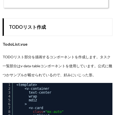
TODOリスト作成
TodoList.vue
TODOリスト部分を描画するコンポーネントを作成します。タスク
一覧部分はv-data-tableコンポーネントを使用しています。公式に幾
つかサンプルが載せられているので、好みにいじった形。
1
<template>
2
<v-container
3
text-center
4
wrap
5
md12
6
>
7
<v-card
8
class
=
"mx-auto"