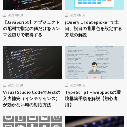
2021.08.09
2021.06.06
【JavaScript】オブジェクト
jQuery UI datepicker で土
の配列で指定の値だけをカン
日、祝日の背景色を設定する
マ区切りで取得する
方法の解説
2020.12.28
2020.09.06
Visual Studio CodeでJestの
TypeScript + webpackの環
入力補完（インテリセンス）
境構築手順を解説【初心者
が効かない時の対応方法
用】