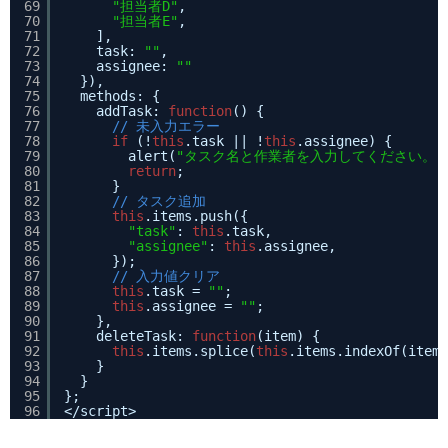
69
"担当者D"
,
70
"担当者E"
,
71
],
72
task: 
""
,
73
assignee: 
""
74
}),
75
methods: {
76
addTask: 
function
() {
77
// 未入力エラー
78
if
(!
this
.task || !
this
.assignee) {
79
alert(
"タスク名と作業者を入力してください。"
80
return
;
81
}
82
// タスク追加
83
this
.items.push({
84
"task"
: 
this
.task,
85
"assignee"
: 
this
.assignee,
86
});
87
// 入力値クリア
88
this
.task = 
""
;
89
this
.assignee = 
""
;
90
},
91
deleteTask: 
function
(item) {
92
this
.items.splice(
this
.items.indexOf(item)
93
}
94
}
95
};
96
</script>