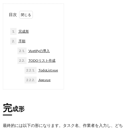
目次
1.
完成形
2.
手順
2.1.
Vuetifyの導入
2.2.
TODOリスト作成
2.2.1.
TodoList.vue
2.2.2.
App.vue
完
成形
最終的には以下の形になります。タスク名、作業者を入力し、どち