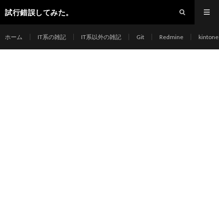
試行錯誤してみた。
ホーム
IT系の雑記
IT系以外の雑記
Git
Redmine
kintone