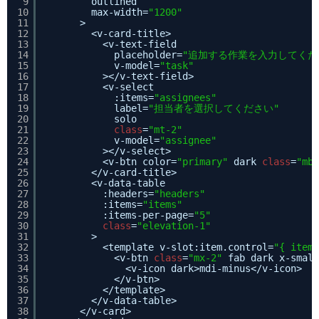
9
outlined
10
max-width=
"1200"
11
>
12
<v-card-title>
13
<v-text-field
14
placeholder=
"追加する作業を入力してくだ
15
v-model=
"task"
16
></v-text-field>
17
<v-select
18
:items=
"assignees"
19
label=
"担当者を選択してください"
20
solo
21
class
=
"mt-2"
22
v-model=
"assignee"
23
></v-select>
24
<v-btn color=
"primary"
dark 
class
=
"mb-
25
</v-card-title>
26
<v-data-table
27
:headers=
"headers"
28
:items=
"items"
29
:items-per-page=
"5"
30
class
=
"elevation-1"
31
>
32
<template v-slot:item.control=
"{ item 
33
<v-btn 
class
=
"mx-2"
fab dark x-small
34
<v-icon dark>mdi-minus</v-icon>
35
</v-btn>
36
</template>
37
</v-data-table>
38
</v-card>