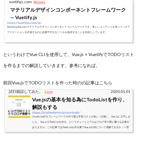
vuetifyjs.com
90 users
マテリアルデザインコンポーネントフレームワーク
— Vuetify.js
https://vuetifyjs.com/ja/
VuetifyはVue.jsのマテリアルデザインコンポーネントフレームワークです。美しいコンテンツを持つリッチア
プリケーションを作成するのに必要不可欠なツールを提供することを目的としています。
というわけでVue CLIを使用して、Vue.js + VuetifyでTODOリスト
を作るまでの解説していきます。参考になれば。
前回Vue.jsでTODOリストを作った時のの記事はこちら
試行錯誤してみた。
2020.01.01
1 user
Vue.jsの基本を知る為にTodoListを作り、
解説もする
https://trialanderror.jp/vue-todo/
JavaScript3大フレームワークの中で最も学習コストが低い（主観）、Vue.jsに入門しま
した。 Vue.jsでTodoListを作る、というチュートリアルはブログ等で既に幾つも記事が
ありますが、この記事ではTodoListを作る事でVue.jsの何について理解できるか（＝理
解でき...