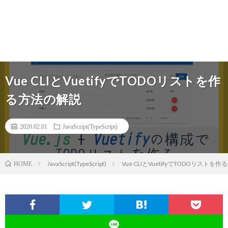
Vue CLIとVuetifyでTODOリストを作
る方法の解説
2020.02.01
JavaScript(TypeScript)
JavaScript(TypeScript)
Vue CLIとVuetifyでTODOリストを
HOME