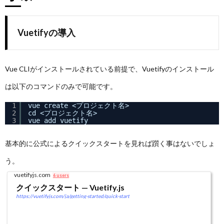
Vuetifyの導入
Vue CLIがインストールされている前提で、Vuetifyのインストール
は以下のコマンドのみで可能です。
1
vue create <プロジェクト名>
2
cd <プロジェクト名>
3
vue add vuetify
基本的に公式によるクイックスタートを見れば躓く事はないでしょ
う。
vuetifyjs.com
6 users
クイックスタート — Vuetify.js
https://vuetifyjs.com/ja/getting-started/quick-start