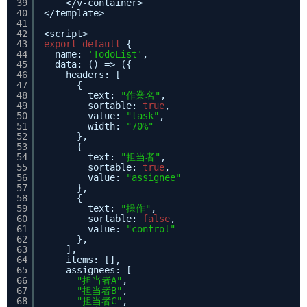
39
</v-container>
40
</template>
41
42
<script>
43
export
default
{
44
name: 
'TodoList'
,
45
data: () => ({
46
headers: [
47
{
48
text: 
"作業名"
,
49
sortable: 
true
,
50
value: 
"task"
,
51
width: 
"70%"
52
},
53
{
54
text: 
"担当者"
,
55
sortable: 
true
,
56
value: 
"assignee"
57
},
58
{
59
text: 
"操作"
,
60
sortable: 
false
,
61
value: 
"control"
62
},
63
],
64
items: [],
65
assignees: [
66
"担当者A"
,
67
"担当者B"
,
68
"担当者C"
,