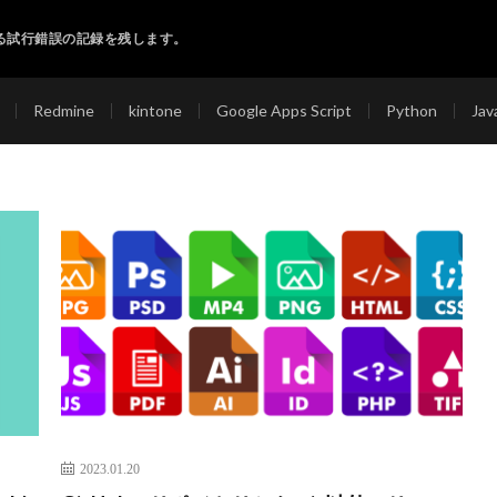
る試行錯誤の記録を残します。
Redmine
kintone
Google Apps Script
Python
Jav
2023.01.20