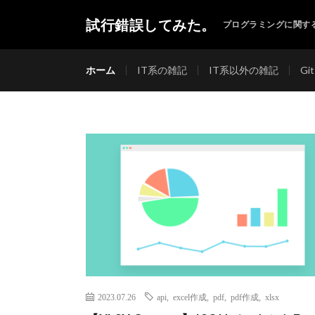
試行錯誤してみた。
プログラミングに関す
ホーム
IT系の雑記
IT系以外の雑記
Git
2023.07.26
api
,
excel作成
,
pdf
,
pdf作成
,
xlsx