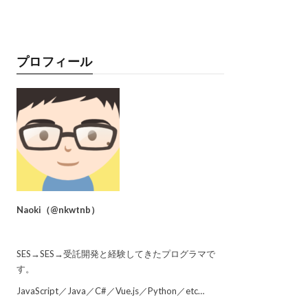
プロフィール
Naoki
（
@nkwtnb
）
SES→SES→受託開発と経験してきたプログラマで
す。
JavaScript／Java／C#／Vue.js／Python／etc…