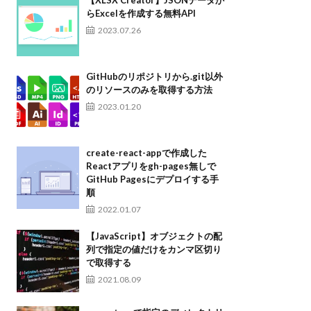
らExcelを作成する無料API
2023.07.26
GitHubのリポジトリから.git以外
のリソースのみを取得する方法
2023.01.20
create-react-appで作成した
Reactアプリをgh-pages無しで
GitHub Pagesにデプロイする手
順
2022.01.07
【JavaScript】オブジェクトの配
列で指定の値だけをカンマ区切り
で取得する
2021.08.09