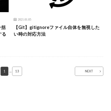
2021.01.05
一括
【Git】gitignoreファイル自体を無視した
する
い時の対応方法
1
…
13
NEXT