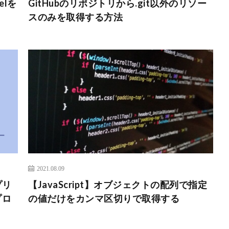
elを
GitHubのリポジトリから.git以外のリソー
スのみを取得する方法
2021.08.09
プリ
【JavaScript】オブジェクトの配列で指定
プロ
の値だけをカンマ区切りで取得する