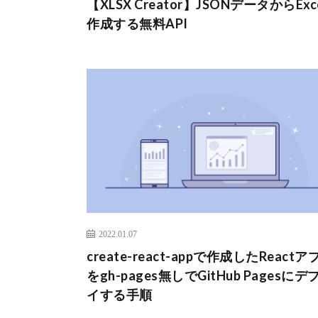
【XLSX Creator】JSONデータからExc
作成する無料API
2022.01.07
create-react-appで作成したReactア
をgh-pages無しでGitHub Pagesにデ
イする手順