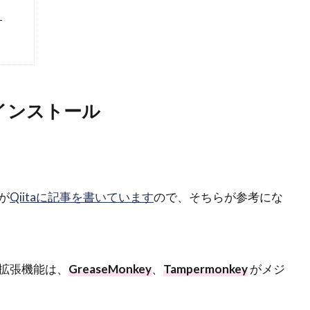
う
をインストール
が
Qiitaに記事を書いています
ので、そちらが参考にな
拡張機能は、
GreaseMonkey
、
Tampermonkey
がメジ