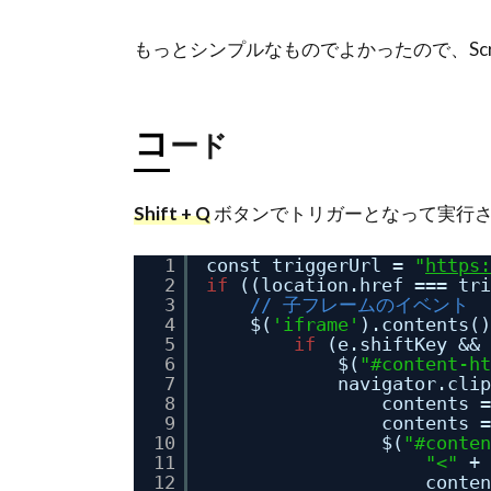
もっとシンプルなものでよかったので、Scrip
コ
ード
Shift + Q
ボタンでトリガーとなって実行
1
const triggerUrl = 
"
https:
2
if
((location.href === tri
3
// 子フレームのイベント
4
$(
'iframe'
).contents()
5
if
(e.shiftKey && 
6
$(
"#content-ht
7
navigator.clip
8
contents =
9
contents =
10
$(
"#conten
11
"<"
+ 
12
conten