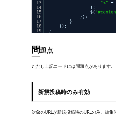
13
"<"
+ 
14
);
15
$(
"#conten
16
});
17
}
18
});
19
}
問
題点
ただし上記コードには問題点があります。
新規投稿時のみ有効
対象のURLが新規投稿時のURLの為、編