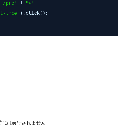
"/pre"
+ 
">"
t-tmce"
).click();
集時には実行されません。