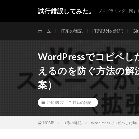
試行錯誤してみた。
プログラミングに関す
ホーム
IT系の雑記
IT系以外の雑記
Git
WordPressでコピ
えるのを防ぐ方法の解決
案）
2019.09.27
IT系の雑記
IT系の雑記
WordPressでコピペし
HOME