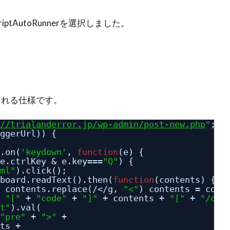
tAutoRunnerを選択しました。
される仕様です。
//trialanderror.jp/wp-admin/post-new.php
"
;
ggerUrl)) {
.on(
'keydown'
, 
function
(e) {
e.ctrlKey & e.key===
"Q"
) {
ml"
).click();
board.readText().then(
function
(contents) {
 contents.replace(/</g, 
"<"
) contents = cont
 
"["
+ 
"code"
+ 
"]"
+ contents + 
"["
+ 
"/cod
t"
).val(
"pre"
+ 
">"
+
ts +