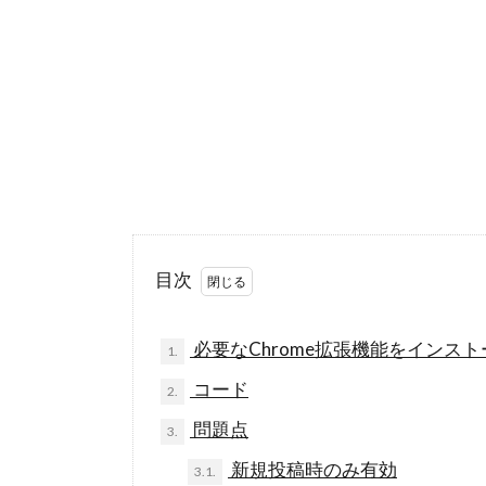
目次
必要なChrome拡張機能をインスト
1.
コード
2.
問題点
3.
新規投稿時のみ有効
3.1.