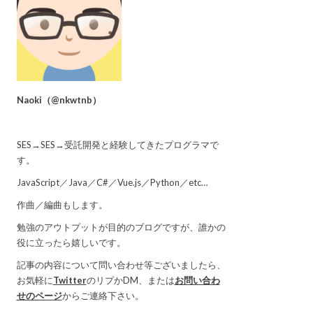
Naoki
（
@nkwtnb
）
SES→SES→受託開発と経験してきたプログラマで
す。
JavaScript／Java／C#／Vue.js／Python／etc…
作曲／編曲もします。
勉強のアウトプットが目的のブログですが、誰かの
役に立ったら嬉しいです。
記事の内容について問い合わせ等ございましたら、
お気軽に
Twitter
のリプかDM、または
お問い合わ
せのページ
からご連絡下さい。