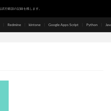
る試行錯誤の記録を残します。
Redmine
kintone
Google Apps Script
Python
Jav