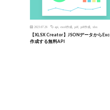
2023.07.26
api
,
excel作成
,
pdf
,
pdf作成
,
xlsx
【XLSX Creator】JSONデータからExc
作成する無料API