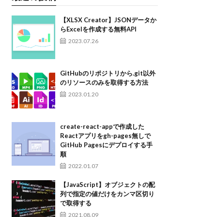
【XLSX Creator】JSONデータか
らExcelを作成する無料API
2023.07.26
GitHubのリポジトリから.git以外
のリソースのみを取得する方法
2023.01.20
create-react-appで作成した
Reactアプリをgh-pages無しで
GitHub Pagesにデプロイする手
順
2022.01.07
【JavaScript】オブジェクトの配
列で指定の値だけをカンマ区切り
で取得する
2021.08.09