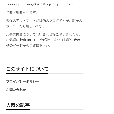
JavaScript／Java／C#／Vue.js／Python／etc…
作曲／編曲もします。
勉強のアウトプットが目的のブログですが、誰かの
役に立ったら嬉しいです。
記事の内容について問い合わせ等ございましたら、
お気軽に
Twitter
のリプかDM、または
お問い合わ
せのページ
からご連絡下さい。
このサイトについて
プライバシーポリシー
お問い合わせ
人気の記事