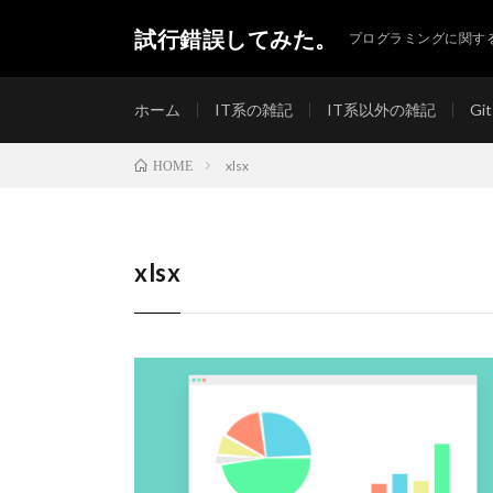
試行錯誤してみた。
プログラミングに関す
ホーム
IT系の雑記
IT系以外の雑記
Git
xlsx
HOME
xlsx