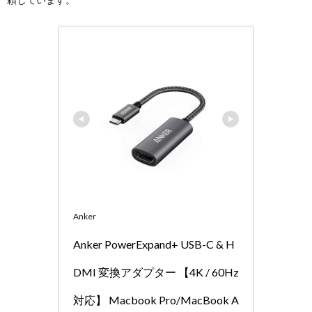
Anker
Anker PowerExpand+ USB-C & H
DMI 変換アダプター 【4K / 60Hz
対応】 Macbook Pro/MacBook A