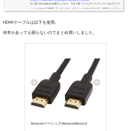
少し前にmac book proを購入してから、今まで使っていたディスプレイにつなげてクラ
ムシェルモードで使用していましたが、クラムシェルモードなので、結局ディスプレイ
は1枚。そろそろデュアルディスプレイにしたいな、ということで題名の通り、ASUS
VP228HE を購入...
HDMIケーブルは以下を使用。
何本かあっても困らないのでまとめ買いしました。
Amazonベーシック(AmazonBasics)