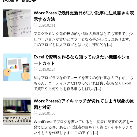
WordPressで最終更新日が古い記事に注意書きを表
示する方法
2020.02.11
プログラミング等の技術的な情報の鮮度はとても重要で、少
しバージョンが古いとエラーとなる事がしばしばあります。
このブログも個人ブログとはいえ、技術的な[…]
Excelで資料を作るなら知っておきたい機能やショ
ートカット
2019.02.24
私はプログラマなのでコードを書くのが仕事なのですが、 も
ちろん、コーディングだけやっていれば良い訳もなく Excel
で資料やら何やらを作る事もしばしば[…]
WordPressのアイキャッチが切れてしまう現象の原
因と対応
2020.01.05
WordPressでブログを書いていると、読者に記事の内容を一
発で伝える為、あるいは読者の目を引く為にアイキャッチと
いうものを作成します。 このアイキ[…]