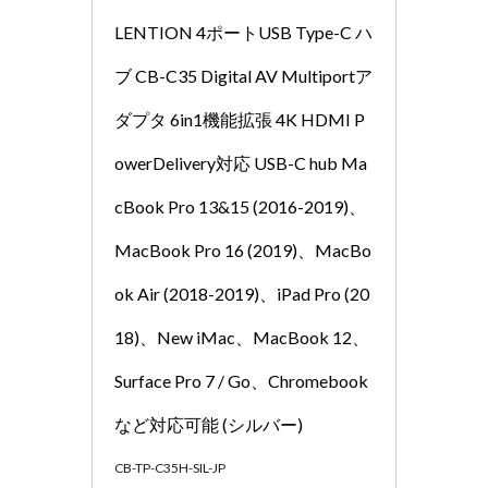
LENTION 4ポートUSB Type-C ハ
ブ CB-C35 Digital AV Multiportア
ダプタ 6in1機能拡張 4K HDMI P
owerDelivery対応 USB-C hub Ma
cBook Pro 13&15 (2016-2019)、
MacBook Pro 16 (2019)、MacBo
ok Air (2018-2019)、iPad Pro (20
18)、New iMac、MacBook 12、
Surface Pro 7 / Go、Chromebook
など対応可能 (シルバー)
CB-TP-C35H-SIL-JP