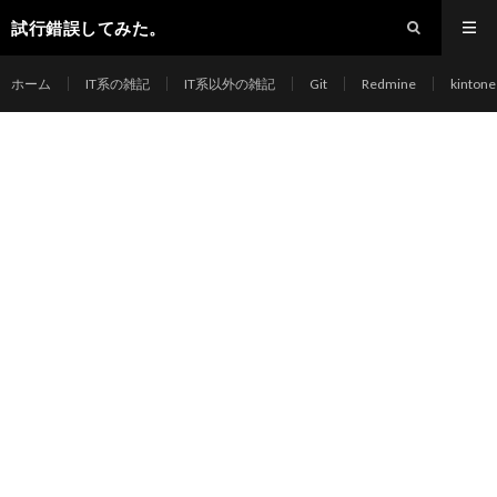
試行錯誤してみた。
ホーム
IT系の雑記
IT系以外の雑記
Git
Redmine
kintone