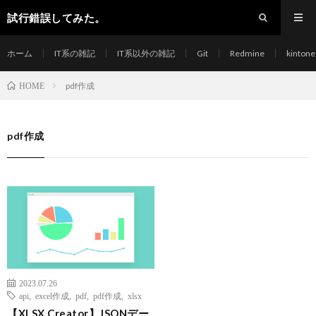
試行錯誤してみた。
ホーム
IT系の雑記
IT系以外の雑記
Git
Redmine
kintone
pdf作成
HOME
pdf作成
2023.07.26
api
,
excel作成
,
pdf
,
pdf作成
,
xlsx
【XLSX Creator】JSONデー