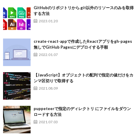
GitHubのリポジトリから.git以外のリソースのみを取得
する方法
2023.01.20
create-react-appで作成したReactアプリをgh-pages
無しでGitHub Pagesにデプロイする手順
2022.01.07
【JavaScript】オブジェクトの配列で指定の値だけをカ
ンマ区切りで取得する
2021.08.09
puppeteerで指定のディレクトリ にファイルをダウン
ロードする方法
2021.07.03